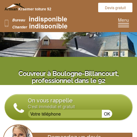
Devis gratuit
Artisan
Kraemer toiture 92
indisponible
Nos réalisations
Menu
Bureau
indisponible
Chantier
Couvreur à Boulogne-Billancourt,
professionnel dans le 92
On vous rappelle
C'est immédiat et gratuit