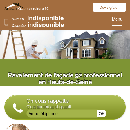
Devis gratuit
Artisan
Kraemer toiture 92
indisponible
Nos réalisations
Menu
Bureau
indisponible
Chantier
Ravalement de façade 92 professionnel
en Hauts-de-Seine
On vous rappelle
C'est immédiat et gratuit