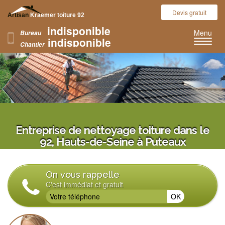
Devis gratuit
Artisan
Kraemer toiture 92
indisponible
Nos réalisations
Menu
Bureau
indisponible
Chantier
Entreprise de nettoyage toiture dans le
92, Hauts-de-Seine à Puteaux
On vous rappelle
C'est immédiat et gratuit